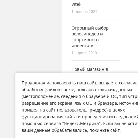
Vitek
1 ноября 2021
Огромный выбор
велосипедов и
спортивного
инвентаря
1 апреля 2019
Новый магазин в
городе Поронайск
7 сентября 2017
Продолжая использовать наш сайт, вы даете согласие
обработку файлов cookie, пользовательских данных
(местоположение, сведения о браузере и ОС, тип устр
разрешение его экрана, язык ОС и браузера, источни
пришел на сайт пользователь, ip-адрес) в целях
функционирования сайта и проведения исследований
Магазины
Н
помощью сервиса "Яндекс.Метрика". Если вы не хоти
О компании
Ст
ваши данные обрабатывались, покиньте сайт.
Обратная связь
А