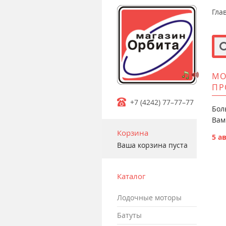
Гла
МО
m
ПР
+7 (4242) 77–77–77
Бол
Вам
Корзина
5 ав
Ваша корзина пуста
Каталог
лодочные моторы
батуты