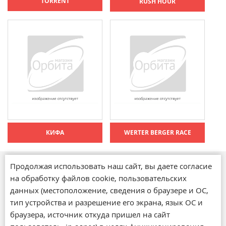
TORRENT
RUSH HOUR
КИФА
WERTER BERGER RACE
Продолжая использовать наш сайт, вы даете согласие
Магазины
на обработку файлов cookie, пользовательских
О компании
данных (местоположение, сведения о браузере и ОС,
Обратная связь
тип устройства и разрешение его экрана, язык ОС и
Новости
браузера, источник откуда пришел на сайт
Статьи