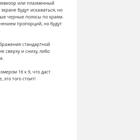
телевизор или плазменный
 экране будут искажаться, но
стые черные полосы по краям.
анением пропорций, но будут
.
ображения стандартной
ие сверху и снизу, либо
а.
змером 16 к 9, что даст
 это того стоит!