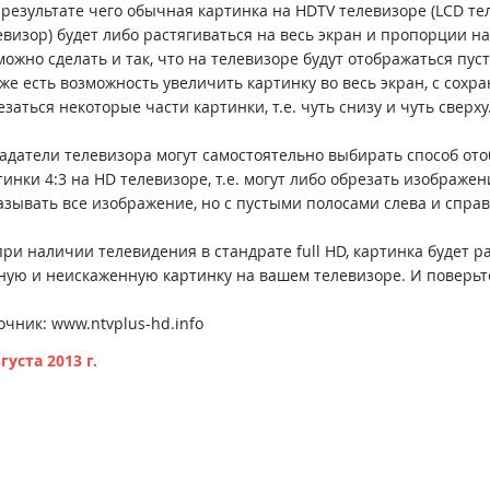
В результате чего обычная картинка на HDTV телевизоре (LCD 
евизор) будет либо растягиваться на весь экран и пропорции на
можно сделать и так, что на телевизоре будут отображаться пу
 же есть возможность увеличить картинку во весь экран, с сохр
езаться некоторые части картинки, т.е. чуть снизу и чуть сверху
адатели телевизора могут самостоятельно выбирать способ от
тинки 4:3 на HD телевизоре, т.е. могут либо обрезать изображен
азывать все изображение, но с пустыми полосами слева и справ
при наличии телевидения в стандрате full HD, картинка будет ра
ную и неискаженную картинку на вашем телевизоре. И поверьте,
очник: www.ntvplus-hd.info
густа 2013 г.