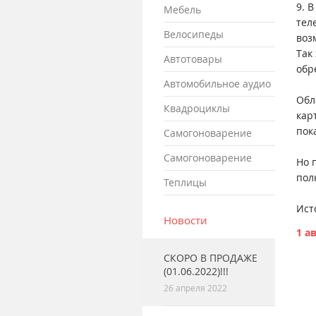
9. 
мебель
тел
велосипеды
воз
Так
автотовары
обр
автомобильное аудио
Обл
квадроциклы
кар
пок
самогоноварение
самогоноварение
Но 
пол
теплицы
Ист
Новости
1 ав
СКОРО В ПРОДАЖЕ
(01.06.2022)!!!
26 апреля 2022