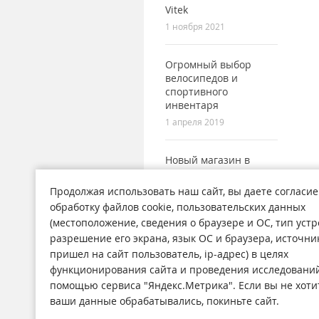
Vitek
1 ноября 2021
Огромный выбор
велосипедов и
спортивного
инвентаря
1 апреля 2019
Новый магазин в
городе Поронайск
7 сентября 2017
Продолжая использовать наш сайт, вы даете согласие
обработку файлов cookie, пользовательских данных
(местоположение, сведения о браузере и ОС, тип устр
разрешение его экрана, язык ОС и браузера, источни
пришел на сайт пользователь, ip-адрес) в целях
функционирования сайта и проведения исследований
Магазины
Н
помощью сервиса "Яндекс.Метрика". Если вы не хоти
О компании
Ст
ваши данные обрабатывались, покиньте сайт.
Обратная связь
А