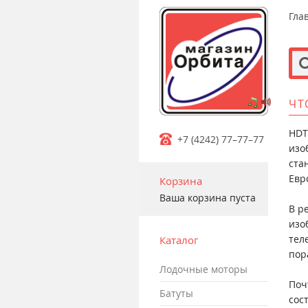
Гла
ЧТ
m
HDT
+7 (4242) 77–77–77
изо
ста
Евр
Корзина
Ваша корзина пуста
В р
изо
тел
Каталог
пор
лодочные моторы
Поч
батуты
сос