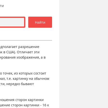
сти
редполагает разрешение
ак в США). Отличает эти
ирования изображения, а в
 точек, из которых состоит
л, т.е. картинку на обычном
сти, нередко бывают
тношения сторон картинки
ошение сторон картинки - 16 к