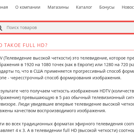
вная
О компании
Магазины
Каталог
Бонусы
Ново
s
О ТАКОЕ FULL HD?
V (Телевидение высокой четкости) это телевидение, которое п
бражения в 1920 на 1080 точек (как в Европе) или 1280 на 720 (к
ндарты то, что в США применяется прогрессивный способ форм
опе - чересстрочный способ формирования изображения.
езультате чего получаем четкость изображения HDTV (количество
бражение) превышающую в 5 раз обычный телевизионный сигна
евизоре. Люди увидевшие впервые телевидение высокой четко
ажены качеством воспроизводимого изображения.
ти во всех традиционных форматах эфирного телевидения соо
тавляет 4 к 3. А в телевидении full HD (высокой четкости) соотн