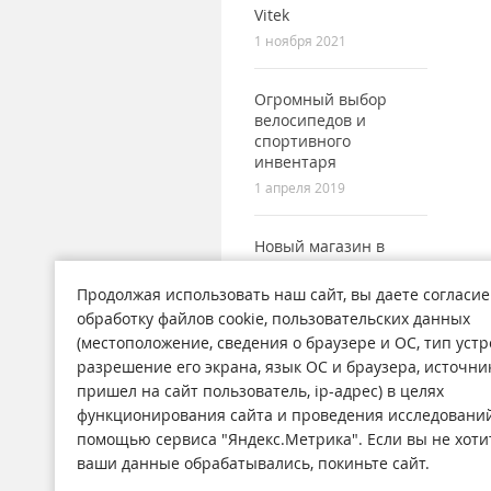
Vitek
1 ноября 2021
Огромный выбор
велосипедов и
спортивного
инвентаря
1 апреля 2019
Новый магазин в
городе Поронайск
7 сентября 2017
Продолжая использовать наш сайт, вы даете согласие
обработку файлов cookie, пользовательских данных
(местоположение, сведения о браузере и ОС, тип устр
разрешение его экрана, язык ОС и браузера, источни
пришел на сайт пользователь, ip-адрес) в целях
функционирования сайта и проведения исследований
Магазины
Н
помощью сервиса "Яндекс.Метрика". Если вы не хоти
О компании
Ст
ваши данные обрабатывались, покиньте сайт.
Обратная связь
А