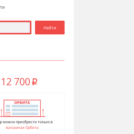
сти
12 700
p
р можно приобрести только в
магазинах Орбита