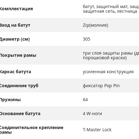
батут, защитный мат, защ
Комплектация
защитная сеть, лестница
Вход на батут
Zip(молния)
Диаметр (см)
305
три слоя защиты рамы (д
Покрытие рамы
порошковой краски)
Каркас батута
усиленная конструкция
Соединение труб
фиксатор Pop Pin
Пружины
64
Основание батута
4 W-ноги
Соединительное крепление
T-Master Lock
рамы