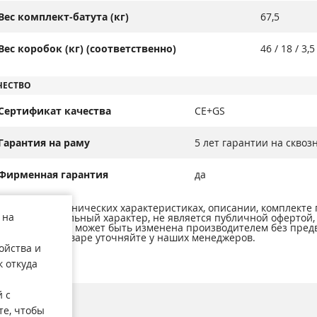
Вес комплект-батута (кг)
67,5
Вес коробок (кг) (соответственно)
46 / 18 / 3,5
ЧЕСТВО
Сертификат качества
CE+GS
Гарантия на раму
5 лет гарантии на скво
Фирменная гарантия
да
ормация о технических характеристиках, описании, комплекте
 на
ит ознакомительный характер, не является публичной офертой
тьи 437 ГК РФ и может быть изменена производителем без пред
ормацию о товаре уточняйте у наших менеджеров.
ойства и
к откуда
 с
овости
те, чтобы