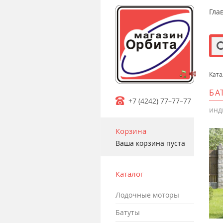
Гла
Ката
m
БА
+7 (4242) 77–77–77
инд
Корзина
Ваша корзина пуста
Каталог
лодочные моторы
батуты