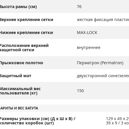
Высота рамы (см)
76
Верхнее крепление сетки
жесткая фиксация пласти
Нижнее крепление сетки
MAX-LOCK
Расположение верхней
внутреннее
защитной сетки
Прыжковое полотно
Перматрон (Permatron)
Защитный мат
двухсторонний сине/зеле
Максимальный вес
150
пользователя (кг)
БАРИТЫ И ВЕС БАТУТА
Размеры упаковки (см) (Д х Ш х В) /
129 х 49 х 2
количество коробок (шт)
39 х 9 / 3 