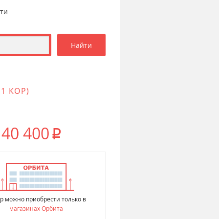
сти
 1 КОР)
40 400
p
р можно приобрести только в
магазинах Орбита