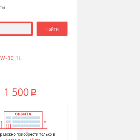
сти
W-30 1L
1 500
p
р можно приобрести только в
магазинах Орбита