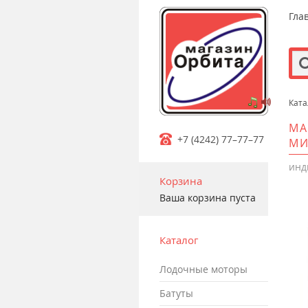
Гла
Ката
m
МА
+7 (4242) 77–77–77
МИ
инд
Корзина
Ваша корзина пуста
Каталог
лодочные моторы
батуты