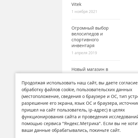
Vitek
1 ноября 2021
Огромный выбор
велосипедов и
спортивного
инвентаря
1 апреля 2019
Новый магазин в
городе Поронайск
7 сентября 2017
Продолжая использовать наш сайт, вы даете согласие
обработку файлов cookie, пользовательских данных
(местоположение, сведения о браузере и ОС, тип устр
разрешение его экрана, язык ОС и браузера, источни
пришел на сайт пользователь, ip-адрес) в целях
функционирования сайта и проведения исследований
Магазины
Н
помощью сервиса "Яндекс.Метрика". Если вы не хоти
О компании
Ст
ваши данные обрабатывались, покиньте сайт.
Обратная связь
А