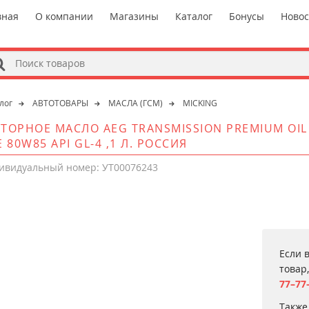
вная
О компании
Магазины
Каталог
Бонусы
Ново
s
лог
АВТОТОВАРЫ
МАСЛА (ГСМ)
MICKING
ТОРНОЕ МАСЛО AEG TRANSMISSION PREMIUM OI
E 80W85 API GL-4 ,1 Л. РОССИЯ
ивидуальный номер: УТ00076243
Если 
товар
77–77
Также