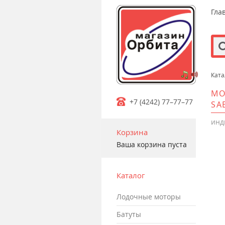
Гла
Ката
m
МО
+7 (4242) 77–77–77
SA
инд
Корзина
Ваша корзина пуста
Каталог
лодочные моторы
батуты