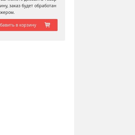
зину, заказ будет обработан
жером.
бавить в корзину
b