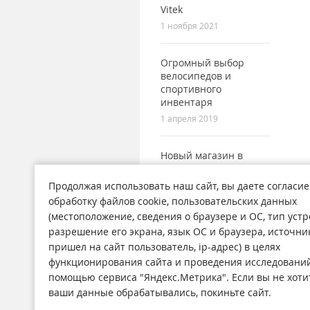
Vitek
1 ноября 2021
Огромный выбор
велосипедов и
спортивного
инвентаря
1 апреля 2019
Новый магазин в
городе Поронайск
7 сентября 2017
Продолжая использовать наш сайт, вы даете согласие
обработку файлов cookie, пользовательских данных
(местоположение, сведения о браузере и ОС, тип устр
разрешение его экрана, язык ОС и браузера, источни
пришел на сайт пользователь, ip-адрес) в целях
функционирования сайта и проведения исследований
Магазины
Н
помощью сервиса "Яндекс.Метрика". Если вы не хоти
О компании
Ст
ваши данные обрабатывались, покиньте сайт.
Обратная связь
А