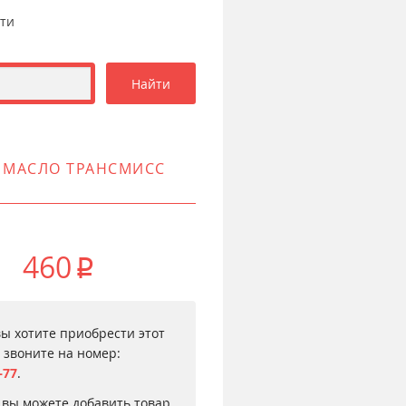
сти
L МАСЛО ТРАНСМИСС
460
p
вы хотите приобрести этот
, звоните на номер:
–77
.
 вы можете добавить товар