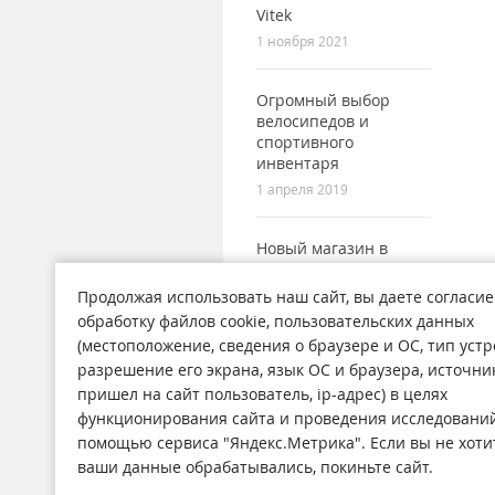
Vitek
1 ноября 2021
Огромный выбор
велосипедов и
спортивного
инвентаря
1 апреля 2019
Новый магазин в
городе Поронайск
7 сентября 2017
Продолжая использовать наш сайт, вы даете согласие
обработку файлов cookie, пользовательских данных
(местоположение, сведения о браузере и ОС, тип устр
разрешение его экрана, язык ОС и браузера, источни
пришел на сайт пользователь, ip-адрес) в целях
функционирования сайта и проведения исследований
Магазины
Н
помощью сервиса "Яндекс.Метрика". Если вы не хоти
О компании
Ст
ваши данные обрабатывались, покиньте сайт.
Обратная связь
А