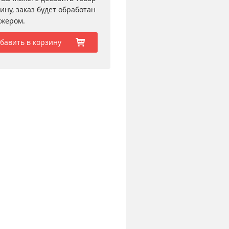
зину, заказ будет обработан
жером.
бавить в корзину
b