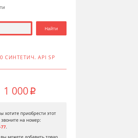
сти
 СИНТЕТИЧ. API SP
1 000
p
вы хотите приобрести этот
, звоните на номер:
–77
.
 вы можете добавить товар