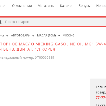
вная
О компании
Магазины
Каталог
Бонусы
Ново
s
лог
АВТОТОВАРЫ
МАСЛА (ГСМ)
MICKING
ТОРНОЕ МАСЛО MICKING GASOLINE OIL MG1 5W-40
Я БЕНЗ. ДВИГАТ. 1Л КОРЕЯ
ивидуальный номер: УТ00065989
Если 
товар
77–77
Также