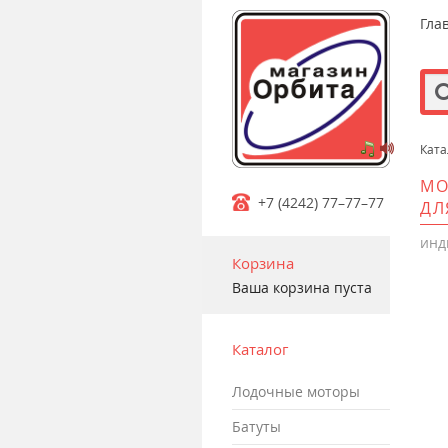
Гла
Ката
m
МО
+7 (4242) 77–77–77
ДЛ
инд
Корзина
Ваша корзина пуста
Каталог
лодочные моторы
батуты