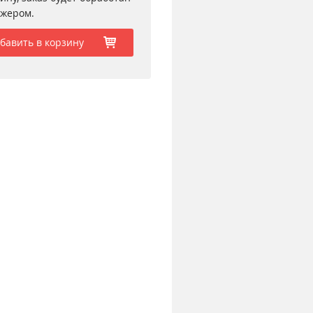
жером.
бавить в корзину
b