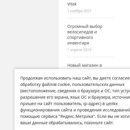
Vitek
1 ноября 2021
Огромный выбор
велосипедов и
спортивного
инвентаря
1 апреля 2019
Новый магазин в
городе Поронайск
7 сентября 2017
Продолжая использовать наш сайт, вы даете согласие
обработку файлов cookie, пользовательских данных
(местоположение, сведения о браузере и ОС, тип устр
разрешение его экрана, язык ОС и браузера, источни
пришел на сайт пользователь, ip-адрес) в целях
функционирования сайта и проведения исследований
Магазины
Н
помощью сервиса "Яндекс.Метрика". Если вы не хоти
О компании
Ст
ваши данные обрабатывались, покиньте сайт.
Обратная связь
А