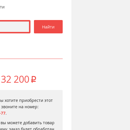
сти
32 200
p
вы хотите приобрести этот
, звоните на номер:
–77
.
 вы можете добавить товар
зину, заказ будет обработан