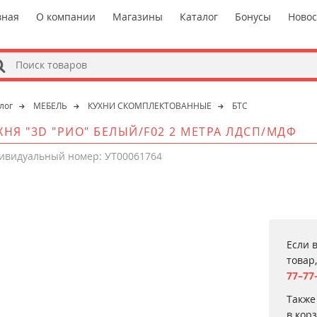
вная
О компании
Магазины
Каталог
Бонусы
Ново
s
лог
МЕБЕЛЬ
КУХНИ СКОМПЛЕКТОВАННЫЕ
БТС
ХНЯ "3D "РИО" БЕЛЫЙ/F02 2 МЕТРА ЛДСП/МДФ
ивидуальный номер: УТ00061764
Если 
товар
77–77
Также
в кор