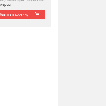
жером.
бавить в корзину
b