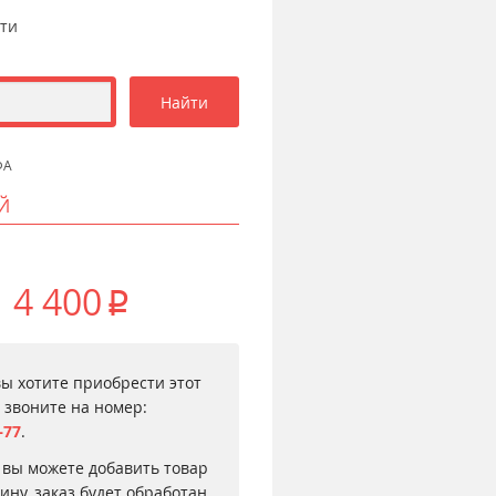
сти
ФА
Й
4 400
p
вы хотите приобрести этот
, звоните на номер:
–77
.
 вы можете добавить товар
зину, заказ будет обработан