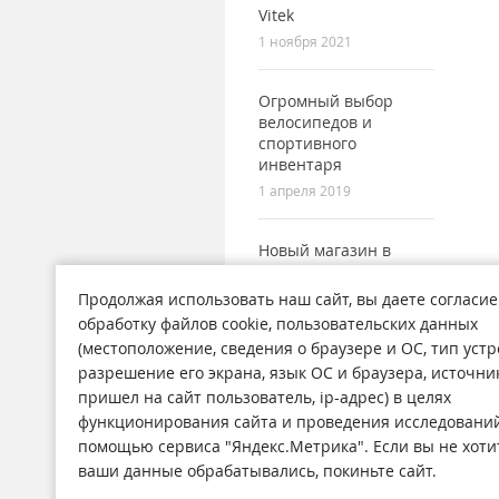
Vitek
1 ноября 2021
Огромный выбор
велосипедов и
спортивного
инвентаря
1 апреля 2019
Новый магазин в
городе Поронайск
7 сентября 2017
Продолжая использовать наш сайт, вы даете согласие
обработку файлов cookie, пользовательских данных
(местоположение, сведения о браузере и ОС, тип устр
разрешение его экрана, язык ОС и браузера, источни
пришел на сайт пользователь, ip-адрес) в целях
функционирования сайта и проведения исследований
Магазины
Н
помощью сервиса "Яндекс.Метрика". Если вы не хоти
О компании
Ст
ваши данные обрабатывались, покиньте сайт.
Обратная связь
А