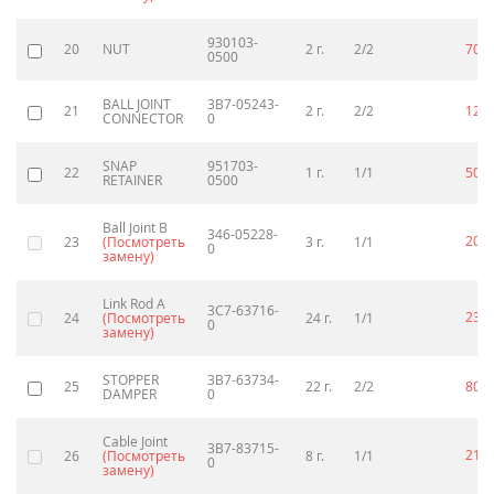
930103-
20
NUT
2 г.
2/2
70
p
0500
BALL JOINT
3B7-05243-
21
2 г.
2/2
120
CONNECTOR
0
SNAP
951703-
22
1 г.
1/1
50
p
RETAINER
0500
Ball Joint B
346-05228-
200
23
(Посмотреть
3 г.
1/1
0
замену)
Link Rod A
3C7-63716-
230
24
(Посмотреть
24 г.
1/1
0
замену)
STOPPER
3B7-63734-
25
22 г.
2/2
80
p
DAMPER
0
Cable Joint
3B7-83715-
210
26
(Посмотреть
8 г.
1/1
0
замену)