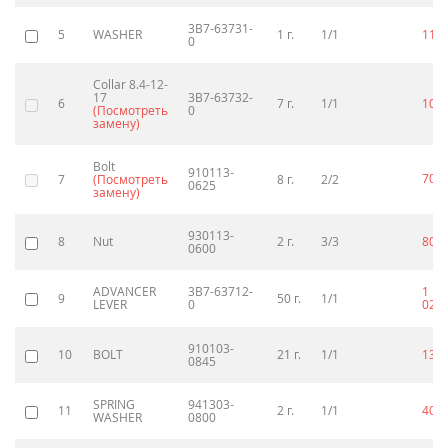
3B7-63731-
5
WASHER
1 г.
1/1
110
0
Collar 8.4-12-
17
3B7-63732-
6
7 г.
1/1
100
(Посмотреть
0
замену)
Bolt
910113-
70
7
(Посмотреть
8 г.
2/2
p
0625
замену)
930113-
8
Nut
2 г.
3/3
80
p
0600
ADVANCER
3B7-63712-
1
9
50 г.
1/1
LEVER
0
020
910103-
10
BOLT
21 г.
1/1
130
0845
SPRING
941303-
11
2 г.
1/1
40
p
WASHER
0800