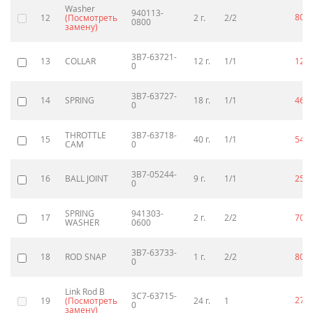
Washer
940113-
80
12
(Посмотреть
2 г.
2/2
p
0800
замену)
3B7-63721-
13
COLLAR
12 г.
1/1
120
0
3B7-63727-
14
SPRING
18 г.
1/1
460
0
THROTTLE
3B7-63718-
15
40 г.
1/1
540
CAM
0
3B7-05244-
16
BALL JOINT
9 г.
1/1
250
0
SPRING
941303-
17
2 г.
2/2
70
p
WASHER
0600
3B7-63733-
18
ROD SNAP
1 г.
2/2
80
p
0
Link Rod B
3C7-63715-
270
19
(Посмотреть
24 г.
1
0
замену)