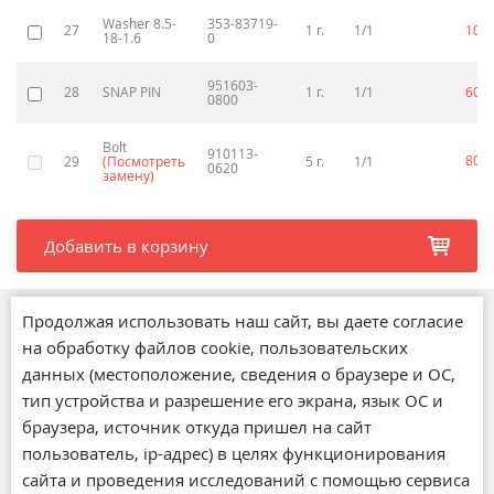
Washer 8.5-
353-83719-
27
1 г.
1/1
10
p
18-1.6
0
951603-
28
SNAP PIN
1 г.
1/1
60
p
0800
Bolt
910113-
80
29
(Посмотреть
5 г.
1/1
p
0620
замену)
Добавить в корзину
b
Продолжая использовать наш сайт, вы даете согласие
Магазины
на обработку файлов cookie, пользовательских
О компании
данных (местоположение, сведения о браузере и ОС,
Обратная связь
тип устройства и разрешение его экрана, язык ОС и
Новости
браузера, источник откуда пришел на сайт
Статьи
пользователь, ip-адрес) в целях функционирования
Акции
сайта и проведения исследований с помощью сервиса