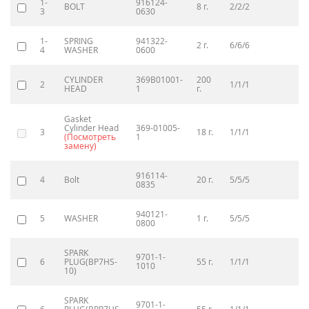
1-
916124-
BOLT
8 г.
2/2/2
10
3
0630
1-
SPRING
941322-
2 г.
6/6/6
30
4
WASHER
0600
CYLINDER
369B01001-
200
2
2
1/1/1
HEAD
1
г.
35
Gasket
Cylinder Head
369-01005-
3
18 г.
1/1/1
57
(Посмотреть
1
замену)
916114-
4
Bolt
20 г.
5/5/5
10
0835
940121-
5
WASHER
1 г.
5/5/5
30
0800
SPARK
9701-1-
62
6
PLUG(BP7HS-
55 г.
1/1/1
1010
10)
SPARK
9701-1-
75