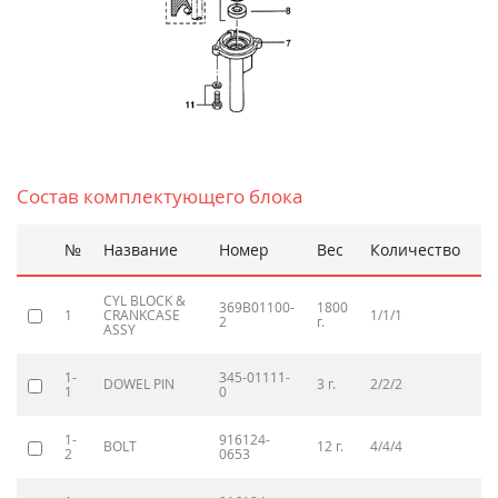
Состав комплектующего блока
№
Название
Номер
Вес
Количество
Ц
CYL BLOCK &
369B01100-
1800
29
1
CRANKCASE
1/1/1
2
г.
69
ASSY
1-
345-01111-
DOWEL PIN
3 г.
2/2/2
90
1
0
1-
916124-
BOLT
12 г.
4/4/4
90
2
0653