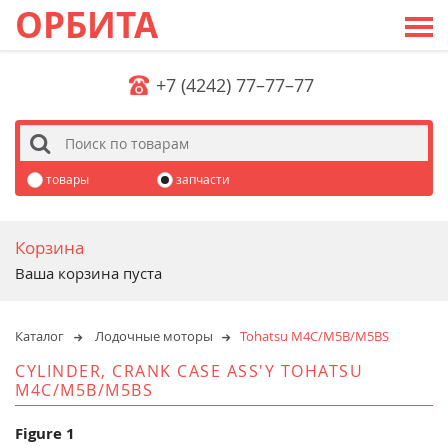
ОРБИТА
+7 (4242) 77–77–77
s
товары
запчасти
Корзина
Ваша корзина пуста
Каталог
Лодочные моторы
Tohatsu M4C/M5B/M5BS
CYLINDER, CRANK CASE ASS'Y TOHATSU
M4C/M5B/M5BS
Figure 1