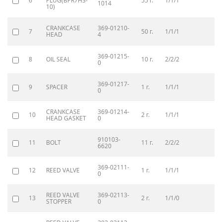
6
PLUG(BPR7HS-
55 г.
1/1/1
1014
10)
CRANKCASE
369-01210-
1
7
50 г.
1/1/1
HEAD
4
04
369-01215-
8
OIL SEAL
10 г.
2/2/2
32
0
369-01217-
9
SPACER
1 г.
1/1/1
90
0
CRANKCASE
369-01214-
10
2 г.
1/1/1
10
HEAD GASKET
0
910103-
11
BOLT
11 г.
2/2/2
90
6620
369-02111-
12
REED VALVE
1 г.
1/1/1
31
0
REED VALVE
369-02113-
13
2 г.
1/1/0
20
STOPPER
0