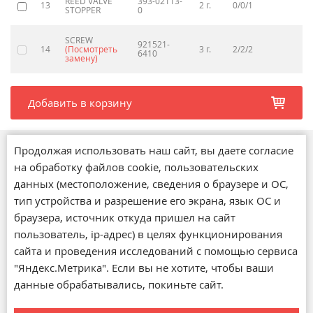
REED VALVE
393-02113-
13
2 г.
0/0/1
19
STOPPER
0
SCREW
921521-
70
14
(Посмотреть
3 г.
2/2/2
6410
замену)
Добавить в корзину
b
Продолжая использовать наш сайт, вы даете согласие
Магазины
на обработку файлов cookie, пользовательских
О компании
данных (местоположение, сведения о браузере и ОС,
Обратная связь
тип устройства и разрешение его экрана, язык ОС и
Новости
браузера, источник откуда пришел на сайт
Статьи
пользователь, ip-адрес) в целях функционирования
Акции
сайта и проведения исследований с помощью сервиса
Доставка и оплата
"Яндекс.Метрика". Если вы не хотите, чтобы ваши
Возврат и обмен товара
данные обрабатывались, покиньте сайт.
© 1992—2026, магазин «Орбита»