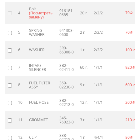
Bolt
916181-
70
4
(Посмотреть
20 г.
2/2/2
p
0685
замену)
SPRING
941303-
5
2 г.
2/2/2
70
p
WASHER
0600
3R0-
6
WASHER
1 г.
2/2/2
100
p
66308-0
INTAKE
3B2-
7
60 г.
1/1/1
920
p
SILENCER
02411-0
FUEL FILTER
369-
8
9 г.
1/1/1
600
p
ASSY
02230-0
3B2-
10
FUEL HOSE
12 г.
1/1/1
200
p
02212-0
345-
11
GROMMET
3 г.
1/1/1
210
p
76023-0
338-
12
CLIP
1 г.
4/4/4
80
p
02215-0