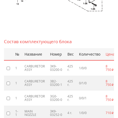
Состав комплектующего блока
№
Название
Номер
Вес
Количество
Цена
CARBURETOR
3K9-
425
8
1
1/0/0
ASSY
03200-0
г.
750
p
CARBURETOR
3B2-
425
8
1
0/1/0
ASSY
03200-1
г.
750
p
CARBURETOR
3G0-
425
8
1
0/0/1
ASSY
03200-0
г.
750
p
1-
MAIN
3K9-
4 г.
1/0/0
710
p
1
NOZZLE
03252-0