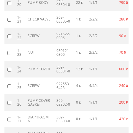
1-
369-
PUMP BODY
22 г.
1/1/1
790
p
20
03304-0
1-
369-
CHECK VALVE
1 г.
2/2/2
280
p
21
03305-0
1-
921522-
SCREW
1 г.
2/2/2
90
p
22
0306
1-
930121-
NUT
1 г.
2/2/2
70
p
23
0300
1-
369-
PUMP COVER
12 г.
1/1/1
600
p
24
03301-0
1-
922553-
SCREW
4 г.
4/4/4
240
p
25
6423
1-
PUMP COVER
369-
0 г.
1/1/1
200
p
26
GASKET
03302-0
1-
DIAPHRAGM
369-
0 г.
1/1/1
420
p
27
A
03303-0