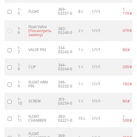
1-
369-
1
FLOAT
8 г.
1/1/1
5
03231-0
170
p
Float Valve
1-
3B2-
470
(Посмотреть
2 г.
1/1/1
p
6
03240-0
замену)
1-
334-
VALVE PIN
1 г.
1/1/1
80
p
7
03242-0
1-
344-
CLIP
1 г.
1/1/1
200
p
8
03244-0
1-
FLOAT ARM
346-
1 г.
1/1/1
160
p
9
PIN
03232-0
1-
3F3-
SCREW
1 г.
1/1/1
80
p
10
03234-0
1-
FLOAT
3B2-
1
73 г.
1/1/1
11
CHAMBER
03221-0
530
p
FLOAT
1-
369-