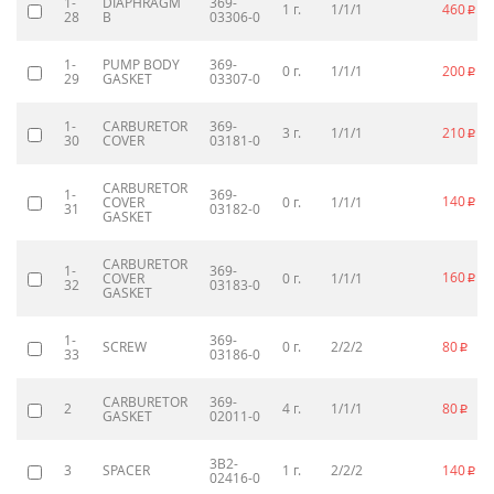
1-
DIAPHRAGM
369-
1 г.
1/1/1
460
p
28
B
03306-0
1-
PUMP BODY
369-
0 г.
1/1/1
200
p
29
GASKET
03307-0
1-
CARBURETOR
369-
3 г.
1/1/1
210
p
30
COVER
03181-0
CARBURETOR
1-
369-
140
COVER
0 г.
1/1/1
p
31
03182-0
GASKET
CARBURETOR
1-
369-
160
COVER
0 г.
1/1/1
p
32
03183-0
GASKET
1-
369-
SCREW
0 г.
2/2/2
80
p
33
03186-0
CARBURETOR
369-
2
4 г.
1/1/1
80
p
GASKET
02011-0
3B2-
3
SPACER
1 г.
2/2/2
140
p
02416-0