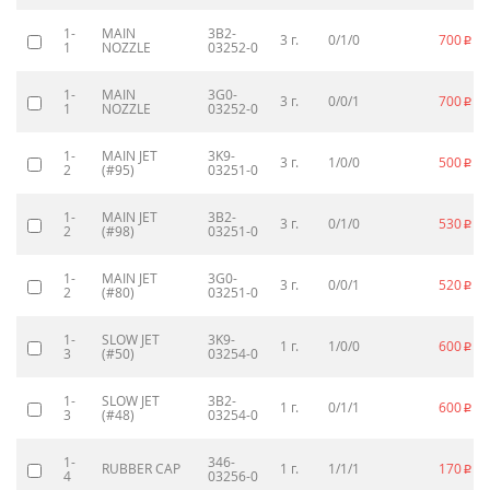
1-
MAIN
3B2-
3 г.
0/1/0
700
p
1
NOZZLE
03252-0
1-
MAIN
3G0-
3 г.
0/0/1
700
p
1
NOZZLE
03252-0
1-
MAIN JET
3K9-
3 г.
1/0/0
500
p
2
(#95)
03251-0
1-
MAIN JET
3B2-
3 г.
0/1/0
530
p
2
(#98)
03251-0
1-
MAIN JET
3G0-
3 г.
0/0/1
520
p
2
(#80)
03251-0
1-
SLOW JET
3K9-
1 г.
1/0/0
600
p
3
(#50)
03254-0
1-
SLOW JET
3B2-
1 г.
0/1/1
600
p
3
(#48)
03254-0
1-
346-
RUBBER CAP
1 г.
1/1/1
170
p
4
03256-0