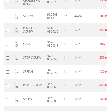
350
CHAMBER O-
1 г.
1/1/1
p
12
03222-0
RING
1-
922503-
SCREW
2 г.
4/4/4
100
p
13
6414
1-
DRAIN
369-
1 г.
1/1/1
320
p
14
SCREW
03292-0
1-
369-
GASKET
1 г.
1/1/1
80
p
15
03293-1
1-
346-
STOP SCREW
1 г.
1/1/1
350
p
16
03265-0
1-
346-
SPRING
1 г.
1/1/1
130
p
17
03267-0
1-
346-
PILOT SCREW
1 г.
1/1/1
440
p
18
03266-0
1-
356-
SPRING
2 г.
1/1/1
160
p
19
03268-0