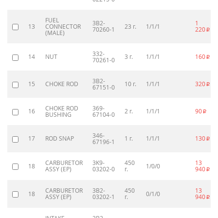
FUEL
3B2-
1
13
CONNECTOR
23 г.
1/1/1
70260-1
220
p
(MALE)
332-
14
NUT
3 г.
1/1/1
160
p
70261-0
3B2-
15
CHOKE ROD
10 г.
1/1/1
320
p
67151-0
CHOKE ROD
369-
16
2 г.
1/1/1
90
p
BUSHING
67104-0
346-
17
ROD SNAP
1 г.
1/1/1
130
p
67196-1
CARBURETOR
3K9-
450
13
18
1/0/0
ASSY (EP)
03202-0
г.
940
p
CARBURETOR
3B2-
450
13
18
0/1/0
ASSY (EP)
03202-1
г.
940
p