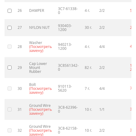
3C7-61338-
26
DAMPER
4 г.
2/2
57
0
930403-
27
NYLON NUT
30 г.
2/2
29
1200
Washer
940213-
40
28
(Посмотреть
4 г.
4/4
1200
замену)
Cap Lower
3C8S61342-
1
29
Mount
82 г.
2/2
0
23
Rubber
Bolt
910113-
70
30
(Посмотреть
7 г.
4/4
5620
замену)
Ground Wire
3C8-62396-
30
31
(Посмотреть
10 г.
1/1
0
замену)
Ground Wire
3C8-62158-
30
32
(Посмотреть
10 г.
2/2
0
замену)