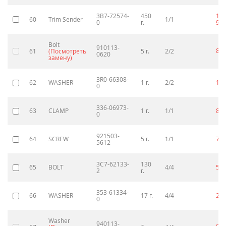
3B7-72574-
450
13
60
Trim Sender
1/1
0
г.
93
Bolt
910113-
80
61
(Посмотреть
5 г.
2/2
0620
замену)
3R0-66308-
62
WASHER
1 г.
2/2
10
0
336-06973-
63
CLAMP
1 г.
1/1
80
0
921503-
64
SCREW
5 г.
1/1
70
5612
3C7-62133-
130
65
BOLT
4/4
56
2
г.
353-61334-
66
WASHER
17 г.
4/4
25
0
Washer
940113-