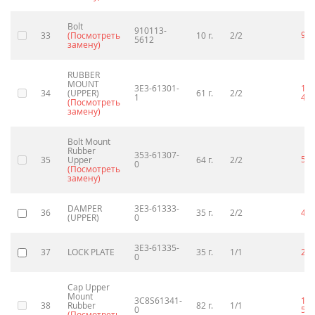
Bolt
910113-
90
33
(Посмотреть
10 г.
2/2
5612
замену)
RUBBER
MOUNT
3E3-61301-
1
34
(UPPER)
61 г.
2/2
1
43
(Посмотреть
замену)
Bolt Mount
Rubber
353-61307-
51
35
Upper
64 г.
2/2
0
(Посмотреть
замену)
DAMPER
3E3-61333-
36
35 г.
2/2
49
(UPPER)
0
3E3-61335-
37
LOCK PLATE
35 г.
1/1
24
0
Cap Upper
Mount
3C8S61341-
1
38
Rubber
82 г.
1/1
0
56
(Посмотреть