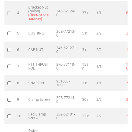
Bracket Nut
(Nylon)
346-62124-
4
37 г.
1/1
89
(Посмотреть
0
замену)
3C8-77213-
5
BUSHING
5 г.
2/2
24
0
346-62127-
6
CAP NUT
3 г.
2/2
11
0
PTT THRUST
3R0-77118-
159
1
7
1/1
ROD
0
г.
64
951603-
8
SNAP PIN
1 г.
1/1
70
1000
3C8-77214-
9
Clamp Screw
80 г.
2/2
31
0
Pad Clamp
332-62101-
10
22 г.
2/2
25
Screw
0
Swivel