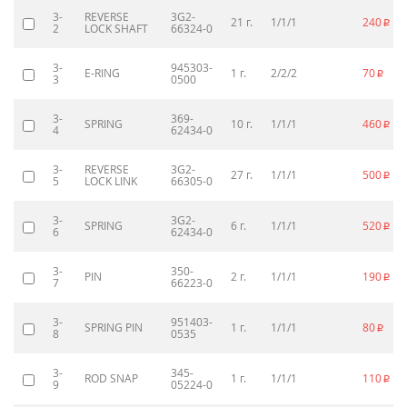
3-
REVERSE
3G2-
21 г.
1/1/1
240
p
2
LOCK SHAFT
66324-0
3-
945303-
E-RING
1 г.
2/2/2
70
p
3
0500
3-
369-
SPRING
10 г.
1/1/1
460
p
4
62434-0
3-
REVERSE
3G2-
27 г.
1/1/1
500
p
5
LOCK LINK
66305-0
3-
3G2-
SPRING
6 г.
1/1/1
520
p
6
62434-0
3-
350-
PIN
2 г.
1/1/1
190
p
7
66223-0
3-
951403-
SPRING PIN
1 г.
1/1/1
80
p
8
0535
3-
345-
ROD SNAP
1 г.
1/1/1
110
p
9
05224-0