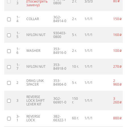
80
(Посмотреть
2 г.
3/3/3
p
3
0800
замену)
1-
3G2-
COLLAR
2 г.
1/1/1
150
p
4
84914-0
1-
930403-
NYLON NUT
5 г.
1/1/1
160
p
5
0800
1-
353-
WASHER
2 г.
1/1/1
100
p
6
84916-0
1-
353-
NYLON NUT
10 г.
1/1/1
270
p
7
84918-0
DRAG LINK
353-
2
2
5 г.
1/1/1
SPACER
84904-0
960
p
REVERSE
3G2-
150
3
3
LOCK SHIFT
1/1/1
66901-0
г.
260
p
LEVER KIT
3-
REVERSE
3B2-
60 г.
1/1/1
880
p
1
LOCK
66322-1