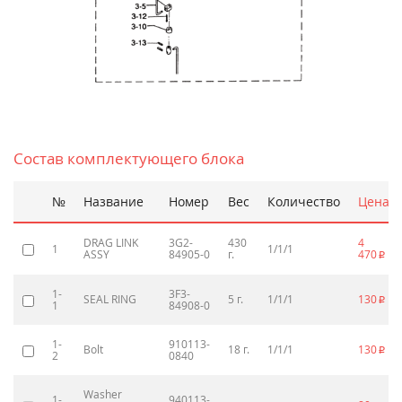
Состав комплектующего блока
№
Название
Номер
Вес
Количество
Цена
DRAG LINK
3G2-
430
4
1
1/1/1
ASSY
84905-0
г.
470
p
1-
3F3-
SEAL RING
5 г.
1/1/1
130
p
1
84908-0
1-
910113-
Bolt
18 г.
1/1/1
130
p
2
0840
Washer
1-
940113-