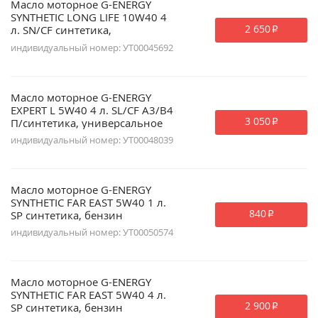
Масло моторное G-ENERGY
SYNTHETIC LONG LIFE 10W40 4
2 650
л. SN/CF синтетика,
p
универсальное
индивидуальный номер: УТ00045692
Масло моторное G-ENERGY
EXPERT L 5W40 4 л. SL/CF A3/B4
3 050
П/синтетика, универсальное
p
индивидуальный номер: УТ00048039
Масло моторное G-ENERGY
SYNTHETIC FAR EAST 5W40 1 л.
840
SP синтетика, бензин
p
индивидуальный номер: УТ00050574
Масло моторное G-ENERGY
SYNTHETIC FAR EAST 5W40 4 л.
2 900
SP синтетика, бензин
p