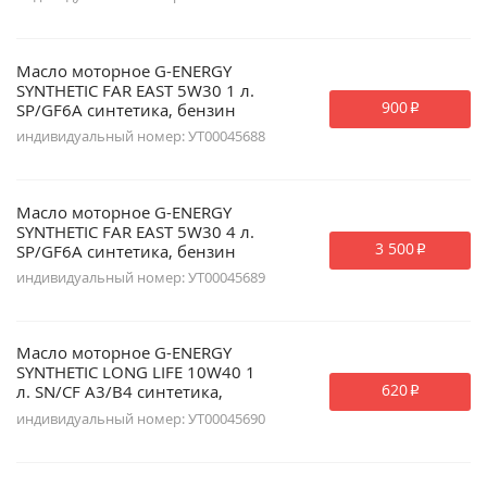
Масло моторное G-ENERGY
SYNTHETIC FAR EAST 5W30 1 л.
900
SP/GF6A синтетика, бензин
p
индивидуальный номер: УТ00045688
Масло моторное G-ENERGY
SYNTHETIC FAR EAST 5W30 4 л.
3 500
SP/GF6A синтетика, бензин
p
индивидуальный номер: УТ00045689
Масло моторное G-ENERGY
SYNTHETIC LONG LIFE 10W40 1
620
л. SN/CF A3/B4 синтетика,
p
универсальное
индивидуальный номер: УТ00045690