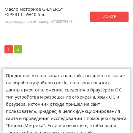
Масло моторное G-ENERGY
EXPERT L 5W40 5 л.
3 500
p
индивидуальный номер: УТ00079349
1
2
Продолжая использовать наш сайт, вы даете согласие
Магазины
на обработку файлов cookie, пользовательских
О компании
данных (местоположение, сведения о браузере и ОС,
Обратная связь
тип устройства и разрешение его экрана, язык ОС и
Новости
браузера, источник откуда пришел на сайт
Статьи
пользователь, ip-адрес) в целях функционирования
Акции
сайта и проведения исследований с помощью сервиса
Доставка и оплата
"Яндекс.Метрика". Если вы не хотите, чтобы ваши
Возврат и обмен товара
данные обрабатывались, покиньте сайт.