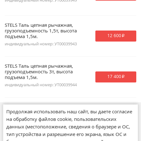
индивидуальный номер: УТ00039949
STELS Таль цепная рычажная,
грузоподъемность 1,5т, высота
12 600
подъема 1,5м.
p
индивидуальный номер: УТ00039943
STELS Таль цепная рычажная,
грузоподъемность 3т, высота
17 400
подъема 1,5м.
p
индивидуальный номер: УТ00039944
Продолжая использовать наш сайт, вы даете согласие
Магазины
на обработку файлов cookie, пользовательских
О компании
данных (местоположение, сведения о браузере и ОС,
Обратная связь
тип устройства и разрешение его экрана, язык ОС и
Новости