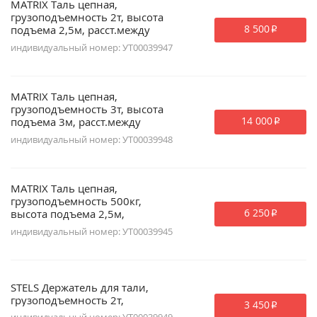
MATRIX Таль цепная,
грузоподъемность 2т, высота
8 500
подъема 2,5м, расст.между
p
крюками 380мм.
индивидуальный номер: УТ00039947
MATRIX Таль цепная,
грузоподъемность 3т, высота
14 000
подъема 3м, расст.между
p
крюками 470мм.
индивидуальный номер: УТ00039948
MATRIX Таль цепная,
грузоподъемность 500кг,
6 250
высота подъема 2,5м,
p
расст.между крюками 240мм.
индивидуальный номер: УТ00039945
STELS Держатель для тали,
грузоподъемность 2т,
3 450
p