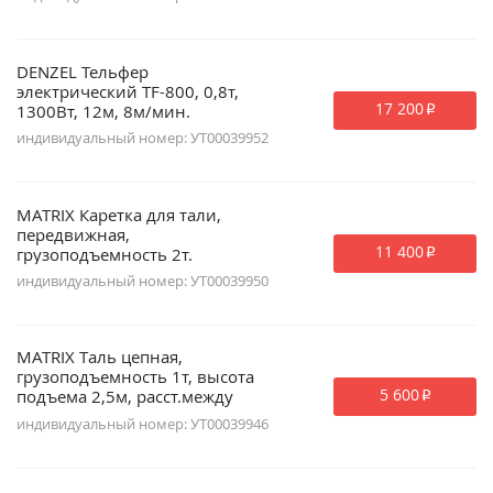
DENZEL Тельфер
электрический TF-800, 0,8т,
17 200
1300Вт, 12м, 8м/мин.
p
индивидуальный номер: УТ00039952
MATRIX Каретка для тали,
передвижная,
11 400
грузоподъемность 2т.
p
индивидуальный номер: УТ00039950
MATRIX Таль цепная,
грузоподъемность 1т, высота
5 600
подъема 2,5м, расст.между
p
крюками 300мм.
индивидуальный номер: УТ00039946