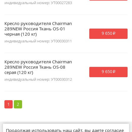
индивидуальный номер: УТ00027283
Кресло руководителя Chairman
289NEW Россия Ткань OS-01
9 650
черная (120 кг)
p
индивидуальный номер: УТ00030311
Кресло руководителя Chairman
289NEW Россия Ткань OS-08
9 650
серая (120 кг)
p
индивидуальный номер: УТ00030312
1
2
Продолжая использовать наш сайт, вы даете согласие
Магазины