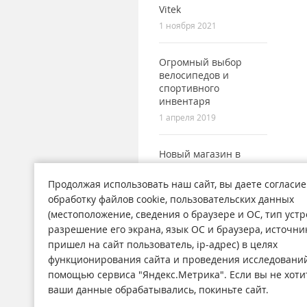
Vitek
1 ноября 2021
Огромный выбор
велосипедов и
спортивного
инвентаря
1 апреля 2019
Новый магазин в
городе Поронайск
7 сентября 2017
Продолжая использовать наш сайт, вы даете согласие
обработку файлов cookie, пользовательских данных
(местоположение, сведения о браузере и ОС, тип устр
разрешение его экрана, язык ОС и браузера, источни
пришел на сайт пользователь, ip-адрес) в целях
функционирования сайта и проведения исследований
Магазины
Н
помощью сервиса "Яндекс.Метрика". Если вы не хоти
О компании
Ст
ваши данные обрабатывались, покиньте сайт.
Обратная связь
А