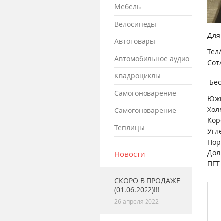
мебель
велосипеды
Для
автотовары
Тел
автомобильное аудио
Сот
квадроциклы
Бес
самогоноварение
Южн
Хол
самогоноварение
Кор
теплицы
Угл
Пор
Дол
Новости
ПГТ
СКОРО В ПРОДАЖЕ
(01.06.2022)!!!
26 апреля 2022