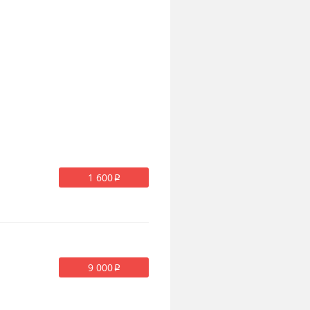
1 600
p
9 000
p