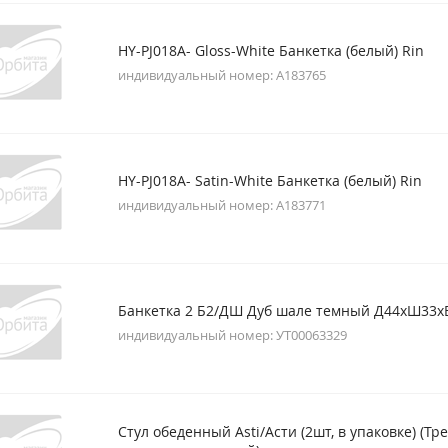
HY-PJ018A- Gloss-White Банкетка (белый) Rin
индивидуальный номер: A183765
HY-PJ018A- Satin-White Банкетка (белый) Rin
индивидуальный номер: A183771
Банкетка 2 Б2/ДШ Дуб шале темный Д44хШ33х
индивидуальный номер: УТ00063329
Стул обеденный Asti/Асти (2шт, в упаковке) (Тре