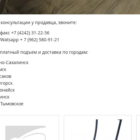
 консультации у продавца, звоните:
/факс +7 (4242) 31-22-56
/Watsapp + 7 (962) 580-91-21
платный подъем
и
доставка по городам:
о-Сахалинск
мск
саков
егорск
онайск
инск
 Тымовское