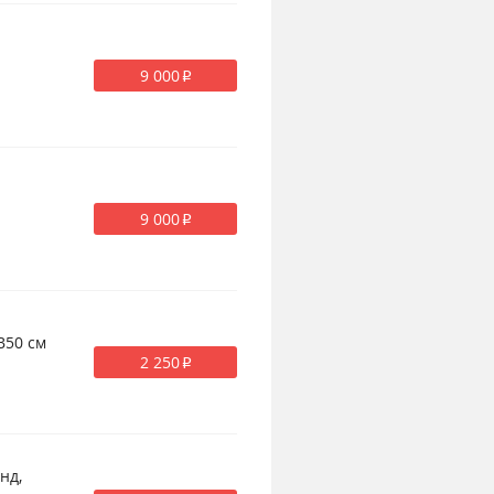
9 000
p
9 000
p
В50 см
2 250
p
нд,