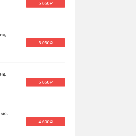
5 050
p
нд,
5 050
p
нд,
5 050
p
Нью,
4 600
p